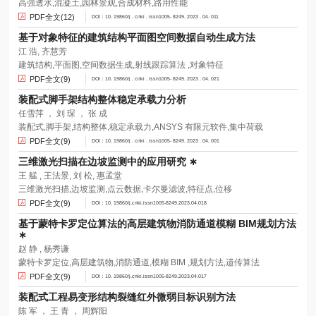
高强透水,混凝土,园林景观,合成材料,路用性能
PDF全文(12)
DOI：10. 19860/j . cnki . issn1005- 8249. 2023 . 04. 011
基于对象特征的建筑结构平面图空间数据自动生成方法
江 浩, 齐慧芳
建筑结构,平面图,空间数据生成,射线跟踪算法 ,对象特征
PDF全文(9)
DOI：10. 19860/j . cnki . issn1005- 8249. 2023 . 04. 021
装配式脚手架结构整体稳定承载力分析
任雪萍 ， 刘 琛 ， 张 成
装配式,脚手架,结构整体,稳定承载力,ANSYS 有限元软件,集中荷载
PDF全文(9)
DOI：10. 19860/j . cnki . issn1005- 8249. 2023 . 04. 001
三维激光扫描在边坡监测中的应用研究 ∗
王 艋 , 王法景, 刘 松, 惠孟堂
三维激光扫描,边坡监测,点云数据,卡尔曼滤波,特征点,位移
PDF全文(9)
DOI：10. 19860/j.cnki.issn1005-8249.2023.04.018
基于蒙特卡罗定位算法的高层建筑物消防通道模糊 BIM规划方法
∗
赵 静 , 杨秀谦
蒙特卡罗定位,高层建筑物,消防通道,模糊 BIM ,规划方法,遗传算法
PDF全文(9)
DOI：10. 19860/j.cnki.issn1005-8249.2023.04.017
装配式工程易变形结构裂缝红外微弱目标识别方法
陈 军 ， 王 青 ， 周辉阳