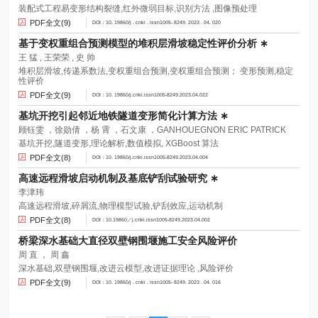
装配式工程易变形结构裂缝,红外微弱目标,识别方法 ,图像预处理
PDF全文(9)
DOI：10. 19860/j . cnki . issn1005- 8249. 2023 . 04. 020
基于变权重组合预测模型的堆积层滑坡稳定性评价分析 ∗
王 猛 , 王荣荣 , 史 帅
堆积层滑坡,传递系数法,变权重组合预测,变权重组合预测； 变形预测,稳定
性评价
PDF全文(9)
DOI：10. 19860/j.cnki.issn1005-8249.2023.04.022
基坑开挖引起邻近地铁隧道变形简化计算方法 ∗
顾钰雯 ，徐勋倩 ，杨 霄 ，石文康 ，GANHOUEGNON ERIC PATRICK
基坑开挖,隧道变形,理论解析,数值模拟, XGBoost 算法
PDF全文(8)
DOI：10. 19860/j.cnki.issn1005-8249.2023.04.004
高速远程滑坡启动机制及基底铲刮试验研究 ∗
李津玮
高速远程滑坡,碎屑流,物理模型试验,铲刮效应,运动机制
PDF全文(8)
DOI：10.19860／j.cnki.issn1005-8249.2023.04.002
桥梁深水基础大直径双壁钢围堰施工安全风险评价
周 直 ， 周 鑫
深水基础,双壁钢围堰,改进云模型,改进证据理论 ,风险评价
PDF全文(9)
DOI：10. 19860/j . cnki . issn1005- 8249. 2023 . 04. 016