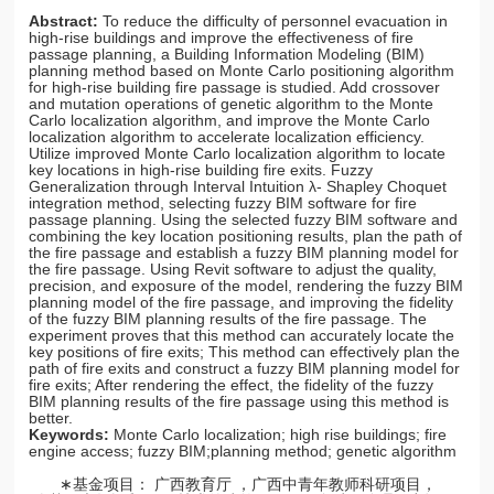
Abstract:
To reduce the difficulty of personnel evacuation in
high-rise buildings and improve the effectiveness of fire
passage planning, a Building Information Modeling (BIM)
planning method based on Monte Carlo positioning algorithm
for high-rise building fire passage is studied. Add crossover
and mutation operations of genetic algorithm to the Monte
Carlo localization algorithm, and improve the Monte Carlo
localization algorithm to accelerate localization efficiency.
Utilize improved Monte Carlo localization algorithm to locate
key locations in high-rise building fire exits. Fuzzy
Generalization through Interval Intuition λ- Shapley Choquet
integration method, selecting fuzzy BIM software for fire
passage planning. Using the selected fuzzy BIM software and
combining the key location positioning results, plan the path of
the fire passage and establish a fuzzy BIM planning model for
the fire passage. Using Revit software to adjust the quality,
precision, and exposure of the model, rendering the fuzzy BIM
planning model of the fire passage, and improving the fidelity
of the fuzzy BIM planning results of the fire passage. The
experiment proves that this method can accurately locate the
key positions of fire exits; This method can effectively plan the
path of fire exits and construct a fuzzy BIM planning model for
fire exits; After rendering the effect, the fidelity of the fuzzy
BIM planning results of the fire passage using this method is
better.
Keywords:
Monte Carlo localization; high rise buildings; fire
engine access; fuzzy BIM;planning method; genetic algorithm
∗基金项目： 广西教育厅 ，广西中青年教师科研项目，