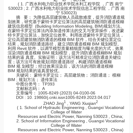
( 1. 广西水利电力职业技术学院水利工程学院 ，广西 南宁
530023 ; 2. 广西水利电力职业技术学院信息工程学院 ，广西 南
宁 530023)
摘 要： 为降低高层建筑物人员疏散难度，提升消防通道规
划效果，研究基于蒙特卡罗定位算法的高层建筑物消防通道模糊
建筑信息模型 (Building Information Modeling, BIM)规划方法。
在蒙特卡罗定位算法内添加遗传算法的交叉与变异操作，改进蒙
特卡罗定位算法，加快定位效率。利用改进蒙特卡罗定位算法，
定位高层建筑物消防通道的模糊 BIM 软件，结合关键位置定位
结果，规划消防通道路径，建立消防通道模糊 BIM 规划模型。
利用 Revit 软件，以调节模型质量精细度与曝光度的方式，效果
渲染消防通道模糊 BIM 规划模型，提升消防通道模糊BIM 规划
结果的逼 真度。实验证明：该方法可精准定位消防通道关键位
置；该方法可有效规划消防通道路径，构建消防通道模糊
BIM 规 划模型；经过效果渲染后，该方法的消防通道模糊
BIM 规划结果的逼真度较优。
关键词： 蒙特卡罗定位； 高层建筑物； 消防通道； 模糊
BIM ; 规划方法； 遗传算法
中图分类号： TP393
文献标志码： A
文章编号： 1005-8249 (2023) 04-0100-06
DOI : 10. 19860/j.cnki.issn1005-8249.2023.04.017
1
2
ZHAO Jing
, YANG Xiuqian
( 1. School of Hydraulic Engineering , Guangxi Vocational
College of Water
Resources and Electric Power, Nanning 530023 , China;
2. School of Information Engineering , Guangxi Vocational
College of Water
Resources and Electric Power, Nanning 530023 , China)