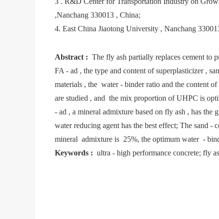
3 . R&D Center for Transportation Industry on Gro
,Nanchang 330013 , China;
4. East China Jiaotong University , Nanchang 33001
Abstract :
The fly ash partially replaces cement to
FA - ad , the type and content of superplasticizer , san
materials , the water - binder ratio and the content o
are studied , and the mix proportion of UHPC is opt
- ad , a mineral admixture based on fly ash , has the
water reducing agent has the best effect; The sand - 
mineral admixture is 25%, the optimum water - binder 
Keywords :
ultra - high performance concrete; fly as