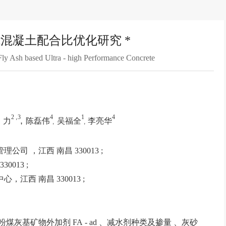
混凝土配合比优化研究 *
ly Ash based Ultra - high Performance Concrete
2
,
3
4
1
4
,
 力
陈磊伟
吴福全
李亮华
,
,
司 ，江西 南昌 330013 ;
0013 ;
江西 南昌 330013 ;
粉煤灰基矿物外加剂 FA - ad 、减水剂种类及掺量 、灰砂