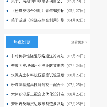
●
关于开展期刊印刷服务项目公开
（05月29日）
●
《粉煤灰综合利用》青年编委招
（05月27日）
●
关于诚邀《粉煤灰综合利用》期
（04月02日）
热点浏览
查看更多 >
●
非对称异性隧道联络通道冷冻法
（07月24日）
●
变坡面浅埋偏压小净距隧道围岩
（07月24日）
●
水泥夯土材料抗压强度试验及耐
（08月25日）
●
粉煤灰基超高性能混凝土配合比
（07月25日）
●
大体积混凝土配合比优化设计在
（08月25日）
●
变质岩类顺层边坡破裂迹象及边
（07月25日）