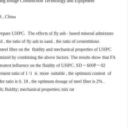
wing Bridge Construction Technology and Equipment
3 , China
 prepare UHPC. The effects of fly ash - based mineral admixture
d , the ratio of fly ash to sand , the ratio of cementitious
f steel fiber on the fluidity and mechanical properties of UHPC
imized by combining the above factors. The results show that FA
 greatest influence on the fluidity of UHPC. SD ~ 600P ~ 02
cement ratio of 1 ∶1 is more suitable , the optimum content of
ratio is 0. 18 , the optimum dosage of steel fiber is 2% .
h; fluidity; mechanical properties; mix rat