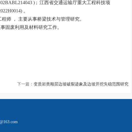
2BABL214043 ) ; 江西省交通运输厅重大工程科技项
22H0014) 。
，高级工程师 ， 主要从事桥梁技术与管理研究。
，主要从事固废利用及材料研究工作。
下一篇：
变质岩类顺层边坡破裂迹象及边坡开挖失稳范围研究
163.com