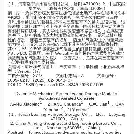
( 1 . 河南洛宁抽水蓄能有限公司 ，洛阳 471000 ; 2. 中国安能
集团第二工程局有限公司 ，南昌 330096)
摘 要 ：为探究粉煤灰基蒸压加气混凝土动态力学性能和损伤本
构模型 ，通过制备不同强度级别和干密度等级的圆柱形试件 ，
并利用单轴抗压试验机进行不同应变速率下的轴向压缩试验。结
果表明：蒸压加气混凝土在各应变速率下的破坏模式主要为纵向
劈裂和剪切破坏 ，其力学性能与应变速率紧密相关 ；在高应变
速率下，材料的峰值应力增加而峰值应变减少 ，显示出材料脆
性的增强 ；随着应变速率的增加 ，蒸压加气混凝土的能量耗散
能力提升 ，显示出其在动态加载下具有较好的能量吸收特性。
其中 ，A5 . 0 B06 级蒸压加气混凝土的能量耗散能力最强 ，而
A3 . 5 B05 级最弱。基于 Weibull 分布的损伤本构模型能有效地
预测蒸压加气混凝土的应力 －应变关系 ，尤其在高应变速率下
与试验数据的吻合度较高。
关键词：蒸压加气混凝土 ；应变速率 ；力学性能 ；损伤本构模
型 ；Weibull 分布
中图分类号：X773 文献标志码：A 文章编号：
1005- 8249 (2026) 02- 0048- 07
DOI:10. 19860/j.cnki.issn1005 - 8249.2026.02.008
Dynamic Mechanical Properties and Damage Model of
Autoclaved Aerated Concrete
1
1
1
WANG Xiaobing
, ZHANG Chuanda
, GAO Jian
, GAN
2
2
Yuannan
, JI Yunfeng
( 1 . Henan Luoning Pumped Storage Co . , Ltd. , Luoyang
471000 , China;
2. China Anneng Group Second Engineering Bureau Co . ,
Ltd. , Nanchang 330096 , China)
Abstract : To investigate the dynamic mechanical properties