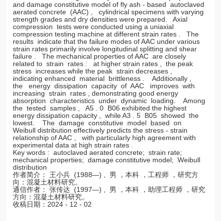
and damage constitutive model of fly ash - based autoclaved
aerated concrete (AAC) , cylindrical specimens with varying
strength grades and dry densities were prepared. Axial
compression tests were conducted using a uniaxial
compression testing machine at different strain rates . The
results indicate that the failure modes of AAC under various
strain rates primarily involve longitudinal splitting and shear
failure . The mechanical properties of AAC are closely
related to strain rates : at higher strain rates , the peak
stress increases while the peak strain decreases ,
indicating enhanced material brittleness . Additionally ,
the energy dissipation capacity of AAC improves with
increasing strain rates , demonstrating good energy
absorption characteristics under dynamic loading. Among
the tested samples , A5 . 0 B06 exhibited the highest
energy dissipation capacity , while A3 . 5 B05 showed the
lowest. The damage constitutive model based on
Weibull distribution effectively predicts the stress - strain
relationship of AAC , with particularly high agreement with
experimental data at high strain rates .
Key words : autoclaved aerated concrete; strain rate;
mechanical properties; damage constitutive model; Weibull
distribution
作者简介： 王小兵 (1988—) , 男 ，本科 ，工程师 ，研究方
向：混凝土材料研究。
通信作者： 张传达 (1997—) , 男 ，本科 ，助理工程师 ，研究
方向：混凝土材料研究。
收稿日期：2024 - 12 - 02