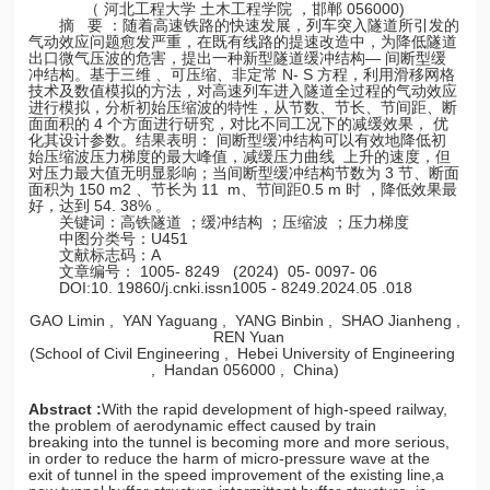
（ 河北工程大学 土木工程学院 ，邯郸 056000)
摘 要 ：随着高速铁路的快速发展，列车突入隧道所引发的
气动效应问题愈发严重，在既有线路的提速改造中，为降低隧道
出口微气压波的危害，提出一种新型隧道缓冲结构— 间断型缓
冲结构。基于三维 、可压缩、非定常 N- S 方程，利用滑移网格
技术及数值模拟的方
法，对高速列车进入隧道全过程的气动效应
进行模拟，分析初始压缩波的特性，从节数、节长、节间距、断
面面积的 4 个方面进行研究，对比不同工况下的减缓效果， 优
化其设计参数。结果表明： 间断型缓冲结构可以有效地降低初
始压缩波压力梯度的最大峰值，减缓压力曲线 上升的速度，但
对压力最大值无明显影响；当间断型缓冲结构节数为 3 节、断面
面积为 150 m2 、节长为 11 m、节间距0.5 m 时 ，降低效果最
好，达到 54. 38% 。
关键词：高铁隧道 ；缓冲结构 ；压缩波 ；压力梯度
中图分类号：U451
文献标志码：A
文章编号： 1005- 8249 (2024) 05- 0097- 06
DOI:10. 19860/j.cnki.issn1005 - 8249.2024.05 .018
GAO Limin , YAN Yaguang , YANG Binbin , SHAO Jianheng ,
REN Yuan
(School of Civil Engineering , Hebei University of Engineering
, Handan 056000 , China)
Abstract :
With the rapid development of high-speed railway,
the problem of aerodynamic effect caused by train
breaking into the tunnel is becoming more and more serious,
in order to reduce the harm of micro-pressure wave at the
exit of tunnel in the speed improvement of the existing line,a