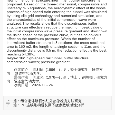
new tunnel buffer structure,intermittent buffer structure, is
proposed. Based on the three-dimensional, compressible and
unsteady N-S equations, the aerodynamic effect of the whole
process of high-speed train entering the tunnel was simulated
by using slip grid technology and numerical simulation, and
the characteristics of the initial compression wave were
analyzed.The results show that the discontinuous buffer
structure can effectively reduce the maximum peak value of
the initial compression wave pressure gradient and slow down
the rising speed of the pressure curve, but has no obvious
effect on the maximum pressure. When the number of
intermittent buffer structure is 3 sections, the cross-sectional
area is 150 m2, the length of a single section is 11m, and the
discontinuity distance is 0.5 m, the reduction effect is the best,
reaching 54.38%.
Keywords:
high-speed rail tunnel; buffer structure;
compression waves; pressure gradient
作者简介： 高利民 (1996—) , 男，硕士研究生，研究方
向： 隧道空气动力学。
通信作者： 闫亚光 (1978—) , 男，博士， 副教授，研究方
向：隧道空气动力学。
收稿日期：2023- 05- 24
上一篇：
组合砌体墙损伤红外热像检测方法研究
下一篇：
PC 连续刚构桥长期下挠参数敏感性分析