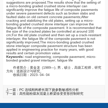
suggestions are proposed.The results show that the setting of
a micro-bonding graded crushed stone interlayer can
significantly improve the fatigue life of composite pavements
under severe pavement defects such as broken slabs and
faulted slabs on old cement concrete pavements;After
cracking and stabilizing the old plates, setting up a micro-
bonding graded crushed stone interlayer can improve the
fatigue life of the composite pavement. It is recommended that
the size of the cracked plates be controlled at around 100
cm;For the old plate crushed and then set up a crack-resistant
interlayer, the fatigue life of the composite pavement is not
significantly improved;The micro-bonding graded crushed
stone interlayer composite pavement structure has been
applied in engineering practice for many years, with good
results and certain promotion value.
Keywords:
road engineering; composite pavement; micro-
bonded graded gravel interlayer; fatigue life
作者简介：黄金龙 (1989—), 男，硕士，高级工程师，研究
方向：道路设计与研究。
收稿日期：2023- 04- 04
上一篇：
PC 连续刚构桥长期下挠参数敏感性分析
下一篇：
高性能粉煤灰混凝土桥梁徐变变形控制研究