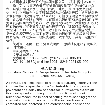
（ 福州市规划设计研究院集团有限公司 ，福建 福州 350108)
摘 要 ：设置隔裂夹层能提高“白改黑“复合路面的疲劳寿
命，延缓加铺面层反射裂缝的出现。通过扩展 有限元数值模
型，对比不同条件下设置微黏结级配碎石隔裂夹层，研究隔裂夹
层复合路面的疲劳寿命。结果表明：对旧水泥混凝土路面出现断
板、错台等严重路面病害，设置微黏结级配碎石隔裂夹层能显著
提高复合路面的疲劳寿命；对旧板打裂压稳后，设置微黏结级配
碎石隔裂夹层能提高复合路面的疲劳寿命，建议打裂的板块 尺
寸控制在 100 cm 左右为宜；对于旧板碎石化后设置隔裂夹层，
复合路面疲劳寿命提高不显著；微黏结级配碎 石隔裂夹层复合
路面结构。经过多年工程实践运用，效果良好，具有一定的推广
价值。
关键词：道路工程 ；复合式路面 ；微黏结级配碎石隔裂夹
层 ；疲劳寿命
中图分类号：U416
文献标志码：A
文章编号： 1005- 8249 (2024) 05- 0108- 08
DOI:10. 19860/j.cnki.issn1005 - 8249.2024.05 .020
HUANG Jinlong
(Fuzhou Planning & Design Research Institute Group Co.，
Ltd.，Fuzhou 350108 , China)
Abstract:
The installation of a crack-separating interlayer can
improve the fatigue life of the "white-to-black" composite
pavement and delay the appearance of reflective cracks on
the overlay surface.Using the extended finite element
numerical model, the impact of setting micro-bonding graded
crushed stone interlayer under different conditions is
compared and analyzed, and corresponding engineering