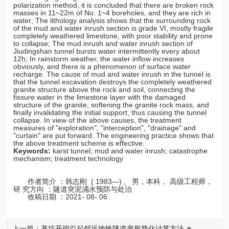
polarization method, it is concluded that there are broken rock
masses in 11~22m of No. 1~4 boreholes, and they are rich in
water; The lithology analysis shows that the surrounding rock
of the mud and water inrush section is grade VI, mostly fragile
completely weathered limestone, with poor stability and prone
to collapse; The mud inrush and water inrush section of
Jiudingshan tunnel bursts water intermittently every about
12h; In rainstorm weather, the water inflow increases
obviously, and there is a phenomenon of surface water
recharge. The cause of mud and water inrush in the tunnel is
that the tunnel excavation destroys the completely weathered
granite structure above the rock and soil, connecting the
fissure water in the limestone layer with the damaged
structure of the granite, softening the granite rock mass, and
finally invalidating the initial support, thus causing the tunnel
collapse. In view of the above causes, the treatment
measures of "exploration", "interception", "drainage" and
"curtain" are put forward. The engineering practice shows that
the above treatment scheme is effective.
Keywords:
karst tunnel; mud and water inrush; catastrophe
mechanism; treatment technology
作者简介 ：韩志刚 ( 1983—) , 男，本科， 高级工程师，
研 究方向 ：隧道突泥涌水预防与处治
收稿日期 ：2021- 08- 06
上一篇：
基坑开挖引起邻近地铁隧道变形简化计算方法 ∗