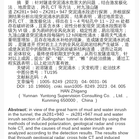
摘 要 ：针对隧道突泥涌水危害大的问题 ，结合激发极化
法 、地质雷达 、跨孔 CT 等方法 ，对九顶山隧
道 ZK281+ 940 ~ ZK281+ 947 突泥涌水段进行探测 ，并根据探
测结果分析出现突泥涌水的原因 。结果表明 ，通过地质雷达、
跨孔 CT 、激发极化法，得出在 1 ~ 4 号钻孔中 11 ~ 22 m 处都
存在破碎岩体，且富含水体；岩性分析发现突 泥涌水段围岩等
级为 VI 级，多为易碎的全风化灰岩，稳定性差，易出现塌方；
九顶山隧道突泥涌水段每隔约 12 h间歇性涌水；暴雨天气涌水
量明显增加，且存在地表水补给的现象。造成隧道突泥涌水的成
因 ，是隧道开 挖对岩土上方的全风化花岗岩结构产生破坏 ，造
成使灰岩层中的裂隙水与花岗岩破坏结构连通 ，进而让花岗
岩 岩体软化 ，最终使得初期支护失效，从而引发隧道塌方。针
对以上成因，提出“ 探”、“截”、“泄”、“帷 ” 的处治措施 。通过工
程实践表明，以上处治方案有效。
关键词 ：岩溶隧道 ；突泥涌水 ；灾变机理；处治技术
中图分类号 ：TU195
文献标志码 ：A
文章编号 ：1005- 8249 (2023) 04- 0031- 06
DOI : 10. 19860/j . cnki. issn1005- 8249. 2023 . 04. 005
HAN Zhigang
( Yunnan Yuntong Supervision Consulting Co. ，Ltd. ，
Kunming 650000 , China )
Abstract:
in view of the great harm of mud and water inrush
in the tunnel, the zk281+940 ～ zk281+947 mud and water
inrush section of Jiudingshan tunnel is detected by using the
methods of induced polarization, geological radar and cross
hole CT, and the causes of mud and water inrush are
analyzed according to the detection results. The results show
that through geological radar, cross hole CT and induced