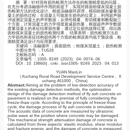
摘 要：针对现有损伤检测方法存在的检测精度低的问题，
在充分考虑冻融循环作用的前提下，实现对路面粉煤灰混凝土损
伤检测方法的优化设计。根据冻融循环原理，模拟粉煤灰掺量混
凝土的损伤过程；在混凝土可能发生损伤的位置上，利用超声脉
冲波测定混凝土的声学数据；从弹性模量、剪切模量和断裂能三
个方面，计算混凝土的力学强度衰减损伤量，根据超声声学数据
度量混凝土的表征结果损伤量；通过定位损伤故障位置，得出路
面粉煤灰混凝土的损伤检测结果 。结果表明：损伤检测方法在
力学损伤和表征结构损伤两个方面的检测误差均低于预设值，检
测精度满足设计与应用要求。
关键词 ：冻融循环 ；路面损伤 ；粉煤灰混凝土 ；损伤检测
中图分类号 ：TU528
文献标志码 ：A
文章编号 ：1005- 8249 (2023) 04- 0074- 06
DOI : 10. 19860/j . cnki . issn1005- 8249. 2023 . 04. 013
YUAN MaoLin
（Xuchang Rural Road Development Service Centre , X
uchang 461000 , China)
Abstract:
Aiming at the problem of low detection accuracy of
the existing damage detection methods, the optimization
design of the damage detection method of fly ash concrete on
pavement is realized on the premise of fully considering the
freeze-thaw cycle. According to the principle of freeze-thaw
cycle, the damage process of fly ash concrete is simulated.
The acoustic data of concrete are measured by ultrasonic
pulse wave at the position where concrete may be damaged.
The mechanical strength attenuation damage of concrete is
calculated from three aspects: elastic modulus, shear modulus
and fracture energy, and the damage of concrete is measured