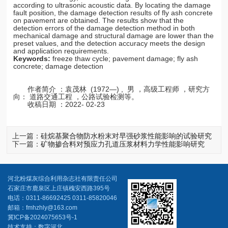
according to ultrasonic acoustic data. By locating the damage
fault position, the damage detection results of fly ash concrete
on pavement are obtained. The results show that the
detection errors of the damage detection method in both
mechanical damage and structural damage are lower than the
preset values, and the detection accuracy meets the design
and application requirements.
Keywords:
freeze thaw cycle; pavement damage; fly ash
concrete; damage detection
作者简介 ：袁茂林 (1972—) , 男 ，高级工程师 ，研究方
向： 道路交通工程 ，公路试验检测等。
收稿日期 ：2022- 02-23
上一篇：
硅烷基聚合物防水粉末对早强砂浆性能影响的试验研究
下一篇：
矿物掺合料对预应力孔道压浆材料力学性能影响研究
河北粉煤灰综合利用杂志社有限责任公司
石家庄市鹿泉区上庄镇槐安西路395号
电话：0311-86692425 0311-85820046
邮箱：fmhzhly@163.com
冀ICP备2024075653号-1
技术支持：数字河北