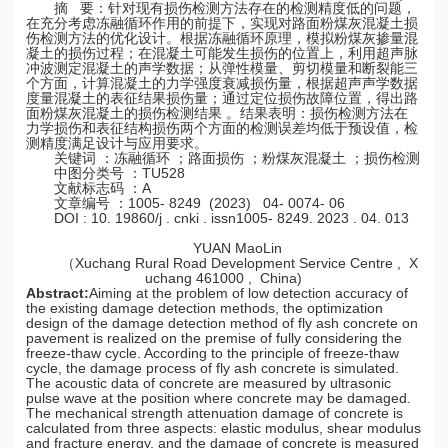
摘 要：针对现有损伤检测方法存在的检测精度低的问题，
在充分考虑冻融循环作用的前提下，实现对路面粉煤灰混凝土损
伤检测方法的优化设计。根据冻融循环原理，模拟粉煤灰掺量混
凝土的损伤过程；在混凝土可能发生损伤的位置上，利用超声脉
冲波测定混凝土的声学数据；从弹性模量、剪切模量和断裂能三
个方面，计算混凝土的力学强度衰减损伤量，根据超声声学数据
度量混凝土的表征结果损伤量；通过定位损伤故障位置，得出路
面粉煤灰混凝土的损伤检测结果 。结果表明：损伤检测方法在
力学损伤和表征结构损伤两个方面的检测误差均低于预设值，检
测精度满足设计与应用要求。
关键词 ：冻融循环 ；路面损伤 ；粉煤灰混凝土 ；损伤检测
中图分类号 ：TU528
文献标志码 ：A
文章编号 ：1005- 8249 (2023) 04- 0074- 06
DOI : 10. 19860/j . cnki . issn1005- 8249. 2023 . 04. 013
YUAN MaoLin
（Xuchang Rural Road Development Service Centre , X
uchang 461000 , China)
Abstract:
Aiming at the problem of low detection accuracy of
the existing damage detection methods, the optimization
design of the damage detection method of fly ash concrete on
pavement is realized on the premise of fully considering the
freeze-thaw cycle. According to the principle of freeze-thaw
cycle, the damage process of fly ash concrete is simulated.
The acoustic data of concrete are measured by ultrasonic
pulse wave at the position where concrete may be damaged.
The mechanical strength attenuation damage of concrete is
calculated from three aspects: elastic modulus, shear modulus
and fracture energy, and the damage of concrete is measured