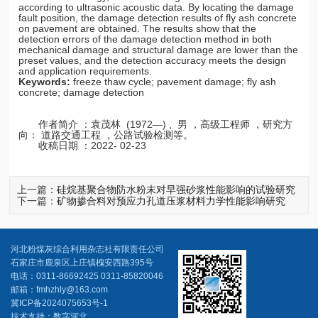
according to ultrasonic acoustic data. By locating the damage
fault position, the damage detection results of fly ash concrete
on pavement are obtained. The results show that the
detection errors of the damage detection method in both
mechanical damage and structural damage are lower than the
preset values, and the detection accuracy meets the design
and application requirements.
Keywords:
freeze thaw cycle; pavement damage; fly ash
concrete; damage detection
作者简介 ：袁茂林 (1972—) , 男 ，高级工程师 ，研究方
向： 道路交通工程 ，公路试验检测等。
收稿日期 ：2022- 02-23
上一篇：
硅烷基聚合物防水粉末对早强砂浆性能影响的试验研究
下一篇：
矿物掺合料对预应力孔道压浆材料力学性能影响研究
河北粉煤灰综合利用杂志社有限责任公司
石家庄市鹿泉区上庄镇槐安西路395号
电话：0311-86692425 0311-85820046
邮箱：fmhzhly@163.com
冀ICP备2024075653号-1
技术支持：数字河北